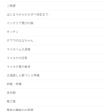
ご挨拶
はじまりからビルダー決定まで
インテリア選びの旅
キッチン
チワワのななちゃん
マイホーム入居後
マメカナの日常
マメカナ家の食卓
土地探しと家づくり準備
外観・外構
未分類
着工後
華奈の趣味のお部屋