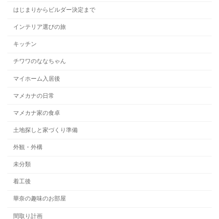
はじまりからビルダー決定まで
インテリア選びの旅
キッチン
チワワのななちゃん
マイホーム入居後
マメカナの日常
マメカナ家の食卓
土地探しと家づくり準備
外観・外構
未分類
着工後
華奈の趣味のお部屋
間取り計画