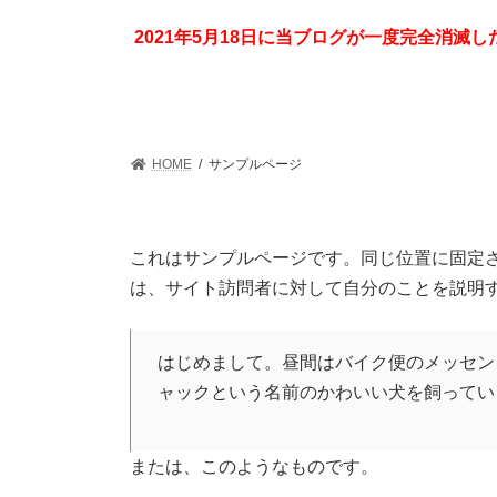
コ
ナ
ン
ビ
2021年5月18日に当ブログが一度完全消
テ
ゲ
ン
ー
ツ
シ
へ
ョ
ス
ン
HOME
サンプルページ
キ
に
ッ
移
プ
動
これはサンプルページです。同じ位置に固定さ
は、サイト訪問者に対して自分のことを説明
はじめまして。昼間はバイク便のメッセン
ャックという名前のかわいい犬を飼ってい
または、このようなものです。