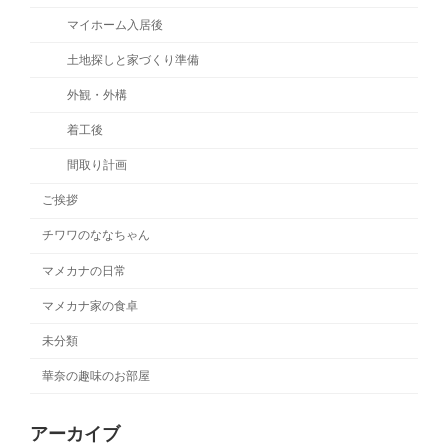
マイホーム入居後
土地探しと家づくり準備
外観・外構
着工後
間取り計画
ご挨拶
チワワのななちゃん
マメカナの日常
マメカナ家の食卓
未分類
華奈の趣味のお部屋
アーカイブ