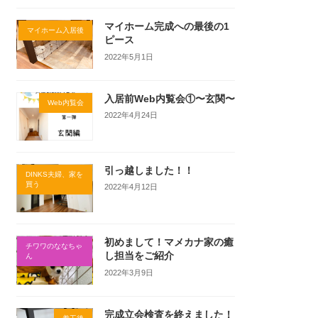
マイホーム完成への最後の1
マイホーム入居後
ピース
2022年5月1日
入居前Web内覧会①〜玄関〜
Web内覧会
2022年4月24日
引っ越しました！！
DINKS夫婦、家を
買う
2022年4月12日
初めまして！マメカナ家の癒
チワワのななちゃ
し担当をご紹介
ん
2022年3月9日
完成立会検査を終えました！