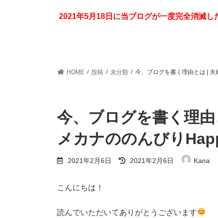
コ
ナ
ン
ビ
2021年5月18日に当ブログが一度完全消
テ
ゲ
ン
ー
ツ
シ
へ
ョ
ス
ン
HOME
投稿
未分類
今、ブログを書く理由とは | 夫婦
キ
に
ッ
移
プ
動
今、ブログを書く理由と
メカナののんびりHappy 
最
2021年2月6日
2021年2月6日
Kana
終
更
新
こんにちは！
日
時
:
読んでいただいてありがとうございます